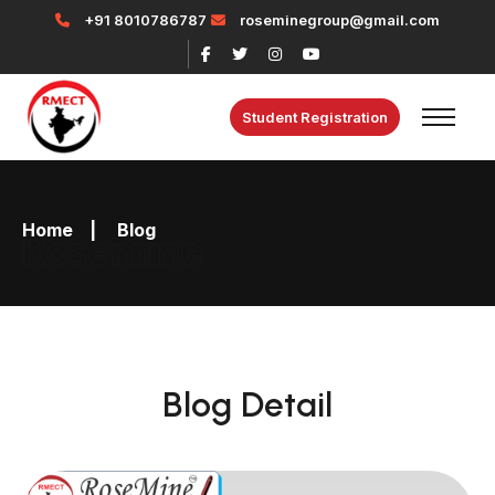
+91 8010786787
roseminegroup@gmail.com
Student Registration
Home
|
Blog
Rosemine
Blog Detail