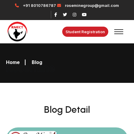
+91 8010786787
roseminegroup@gmail.com
Student Registration
Home
|
Blog
Rosemine
Blog Detail