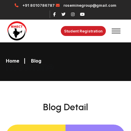
+91 8010786787
roseminegroup@gmail.com
Student Registration
Home
|
Blog
Rosemine
Blog Detail