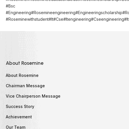
#bsc
#engineering#rosemineengineering#engineeringscholarship#r
#roseminewithstudent#it#cse#itengineering#cseengineering#i
About Rosemine
About Rosemine
Chairman Message
Vice Chairperson Message
Success Story
Achievement
Our Team