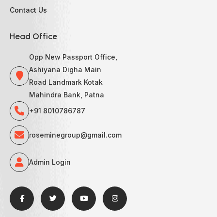
Contact Us
Head Office
Opp New Passport Office,
Ashiyana Digha Main
Road Landmark Kotak
Mahindra Bank, Patna
+91 8010786787
roseminegroup@gmail.com
Admin Login