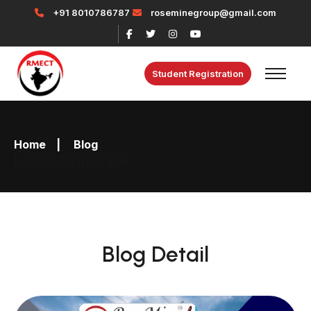
+91 8010786787
roseminegroup@gmail.com
Student Registration
Home
|
Blog
Rosemine
Blog Detail