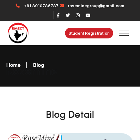
+91 8010786787
roseminegroup@gmail.com
Student Registration
Home
|
Blog
Rosemine
Blog Detail