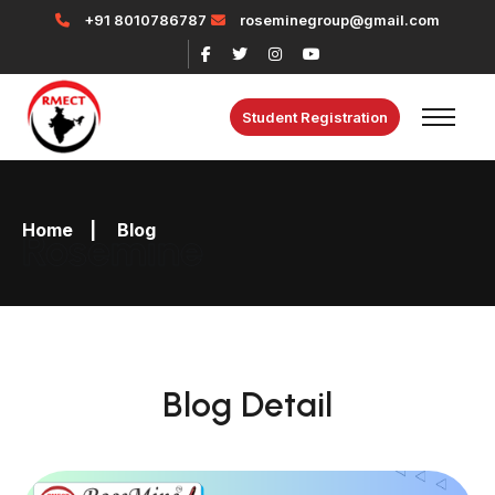
+91 8010786787
roseminegroup@gmail.com
Student Registration
Home
|
Blog
Rosemine
Blog Detail