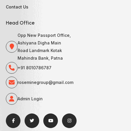
Contact Us
Head Office
Opp New Passport Office,
Ashiyana Digha Main
Road Landmark Kotak
Mahindra Bank, Patna
+91 8010786787
roseminegroup@gmail.com
Admin Login