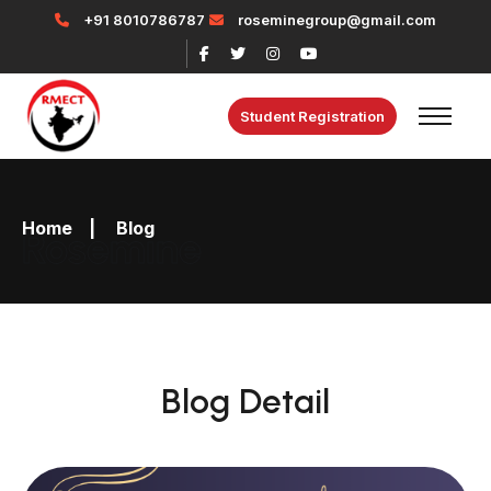
+91 8010786787
roseminegroup@gmail.com
Student Registration
Home
|
Blog
Rosemine
Blog Detail