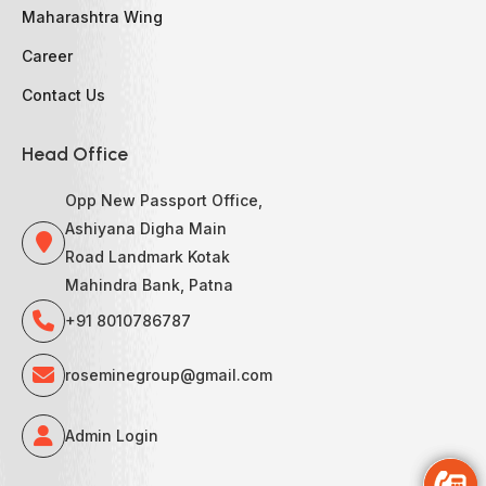
Maharashtra Wing
Career
Contact Us
Head Office
Opp New Passport Office,
Ashiyana Digha Main
Road Landmark Kotak
Mahindra Bank, Patna
+91 8010786787
roseminegroup@gmail.com
Admin Login