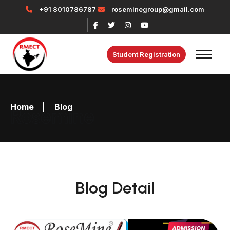
+91 8010786787
roseminegroup@gmail.com
Student Registration
Home
|
Blog
Rosemine
Blog Detail